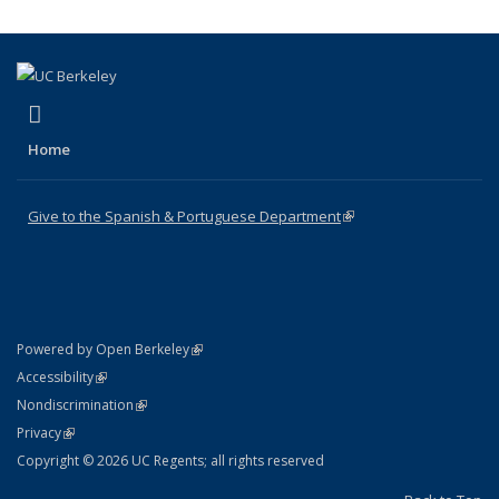
(link is external)
Facebook
Home
Give to the Spanish & Portuguese Department
(link is external)
(link is external)
Powered by Open Berkeley
Statement
(link is external)
Accessibility
Policy Statement
(link is external)
Nondiscrimination
Statement
(link is external)
Privacy
Copyright © 2026 UC Regents; all rights reserved