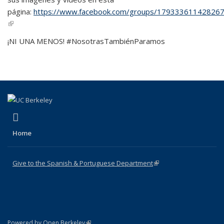
página:
https://www.facebook.com/groups/179333611428267
(link is external)
¡NI UNA MENOS! #NosotrasTambiénParamos
(link is external)
Facebook
Home
Give to the Spanish & Portuguese Department
(link is external)
(link is external)
Powered by Open Berkeley