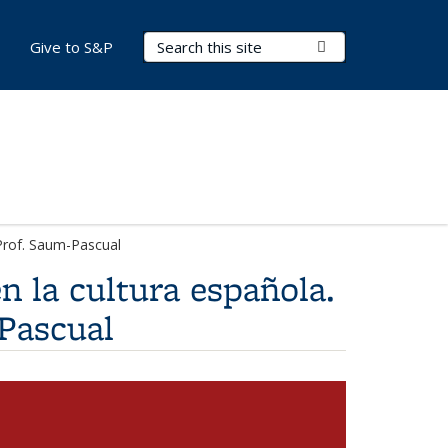
Search Terms
Submit Search
Give to S&P
 Prof. Saum-Pascual
en la cultura española.
-Pascual