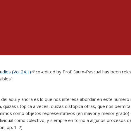
tudies (Vol 24.1)
(link is external)
co-edited by Prof. Saum-Pascual has been releas
ibles".
del aquí y ahora es lo que nos interesa abordar en este número 
, quizás utópica a veces, quizás distópica otras, que nos permita 
mimos como objetos representativos (en mayor y menor grado) de 
vidual como colectivo, y siempre en torno a algunos procesos de d
on, pp. 1-2)