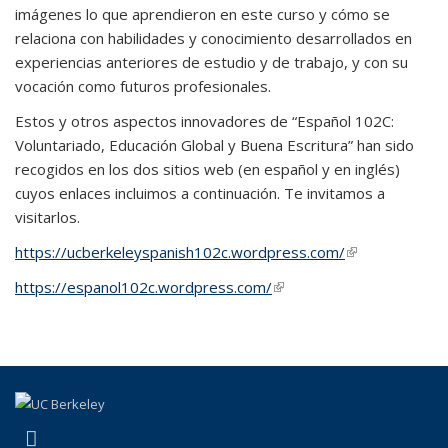
imágenes lo que aprendieron en este curso y cómo se
relaciona con habilidades y conocimiento desarrollados en
experiencias anteriores de estudio y de trabajo, y con su
vocación como futuros profesionales.
Estos y otros aspectos innovadores de “Español 102C:
Voluntariado, Educación Global y Buena Escritura” han sido
recogidos en los dos sitios web (en español y en inglés)
cuyos enlaces incluimos a continuación. Te invitamos a
visitarlos.
https://ucberkeleyspanish102c.wordpress.com/
(link is
external)
https://espanol102c.wordpress.com/
(link is external)
(link is external)
Facebook